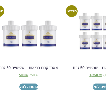
מבצע!
מב
שמינייה 50 גרם
מארז קרם בריאות – שלישייה 50 גרם
500
₪
750
₪
1,250
₪
2
פה לסל
הוספה לסל