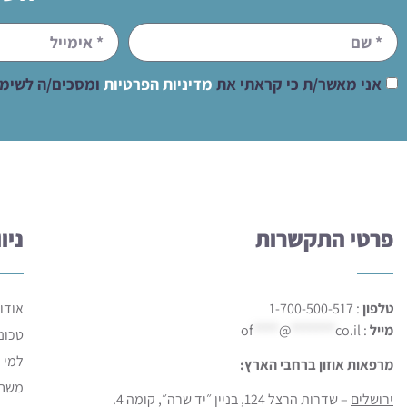
אני מאשר/ת כי קראתי את
מדיניות הפרטיות
ומסכים/ה לשימוש
פרטי התקשרות
ניו
טלפון
: 1-700-500-517
אודו
מייל
:
co.il
*******
@
****
of
טכונולוגיית 
למי 
מרפאות אוזון ברחבי הארץ:
משחת  Cream
ירושלים
– שדרות הרצל 124, בניין ״יד שרה״, קומה 4.