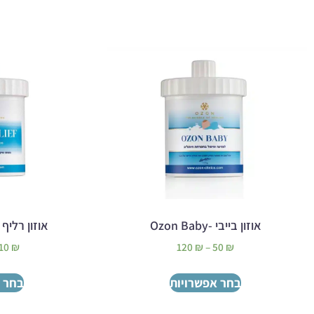
אוזון בייבי -Ozon Baby
אוזון רליף –  Relief
10
₪
120
₪
–
50
₪
בחר אפשרויות
בחר 