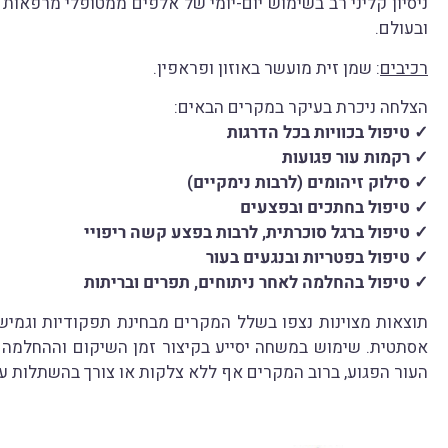
ניסיון קליני רב בשימוש יום-יומי של אלפים ממטופלי מרפאות 
ובעולם.
רכיבים
: שמן זית מועשר באוזון ופראפין.
הצלחה ניכרת בעיקר במקרים הבאים:
✓ טיפול בכוויות בכל הדרגות
✓ רקמות עור פגועות
✓ סילוק זיהומים (לרבות נימקיים)
✓ טיפול בחתכים ובפצעים
✓ טיפול ברגל סוכרתית, לרבות בפצע קשה ריפויי
✓ טיפול בפטריות ובנגעים בעור
✓ טיפול בהחלמה לאחר ניתוחים, תפרים ובריתות
תוצאות מצוינות נצפו בשלל המקרים מבחינת תפקודיות וגמישו
אסתטית. שימוש במשחה יסייע בקיצור זמן השיקום וההחלמה ו
העור הפגוע, ברוב המקרים אף ללא צלקות או צורך בהשתלות עו