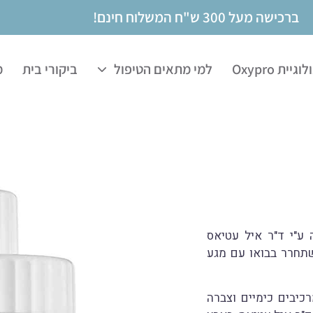
ברכישה מעל 300 ש"ח המשלוח חינם!
לוגיית
Oxypro
למי מתאים הטיפול
ביקורי בית
מ
פותחה ע"י ד"ר איל עטיאס
נה. מרכיבה העיקרי – גז האוזון (O3) המשתחרר בבואו עם מגע
יבים כימיים וצברה