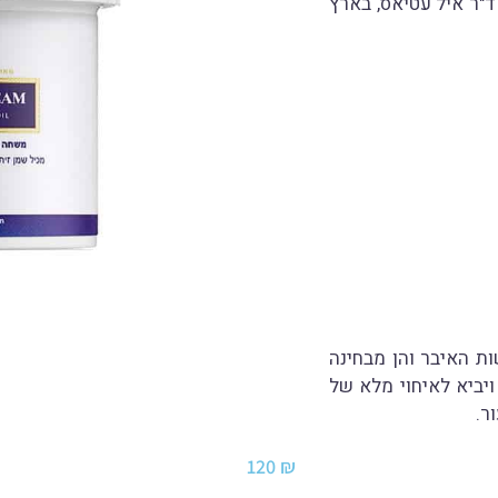
ד"ר איל עטיאס, בארץ
ת האיבר והן מבחינה
יביא לאיחוי מלא של
ר.
120
₪